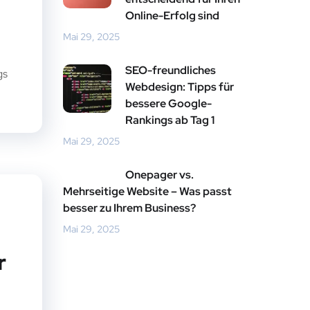
Online-Erfolg sind
Mai 29, 2025
SEO-freundliches
gs
Webdesign: Tipps für
bessere Google-
Rankings ab Tag 1
Mai 29, 2025
Onepager vs.
Mehrseitige Website – Was passt
besser zu Ihrem Business?
Mai 29, 2025
r