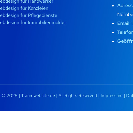
ebdesign für Handwerker
Adress
ebdesign für Kanzleien
Nürnbe
ebdesign für Pflegedienste
ebdesign für Immobilienmakler
Email:
Telefo
Geöffn
 © 2025 | Traumwebsite.de | All Rights Reserved |
Impressum
|
Dat