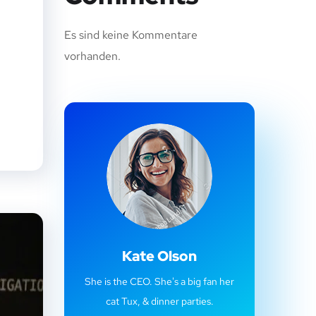
Es sind keine Kommentare
vorhanden.
Kate Olson
She is the CEO. She's a big fan her
cat Tux, & dinner parties.