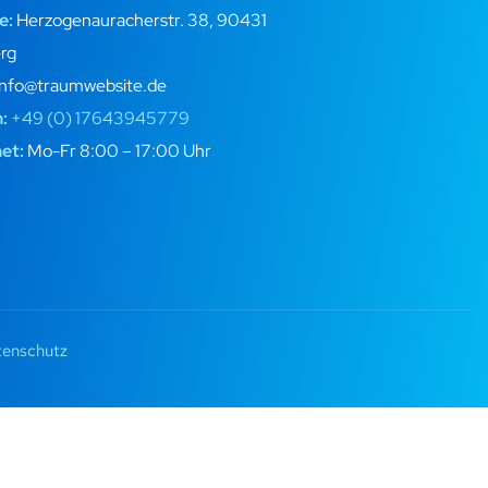
e:
Herzogenauracherstr. 38, 90431
rg
info@traumwebsite.de
n:
+49 (0) 17643945779
et:
Mo-Fr 8:00 – 17:00 Uhr
enschutz